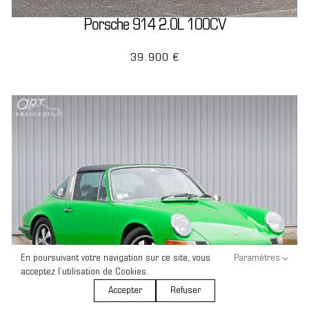
Porsche 914 2.0L 100CV
39.900 €
En poursuivant votre navigation sur ce site, vous
Paramètres
acceptez l’utilisation de Cookies.
Accepter
Refuser
News
Jantes
Entretien
Contact
Occasions