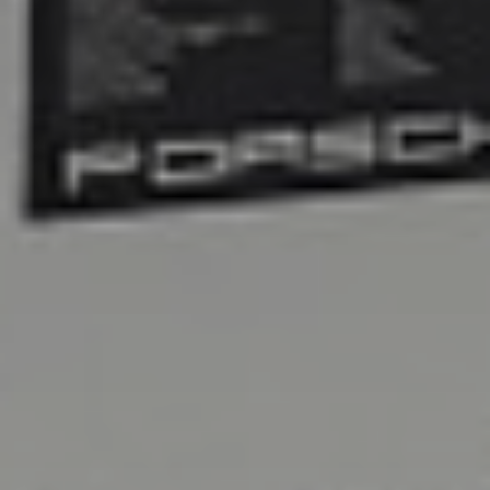
jantes
médias
tutoriels
contact