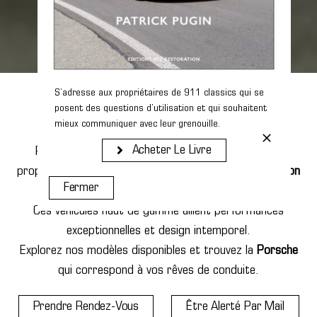
Découvrez nos Porsche
S’adresse aux propriétaires de 911 classics qui se
posent des questions d’utilisation et qui souhaitent
d’occasion en Alsace
mieux communiquer avec leur grenouille.
Acheter Le Livre
Passionnés par l’excellence automobile, nous vous
proposons une sélection exclusive de
Porsche d’occasion
Fermer
en Alsace
.
Ces véhicules haut de gamme allient performances
exceptionnelles et design intemporel.
Explorez nos modèles disponibles et trouvez la
Porsche
qui correspond à vos rêves de conduite.
Prendre Rendez-Vous
Être Alerté Par Mail