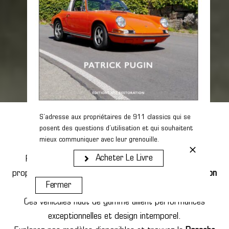
Découvrez nos Porsche
S’adresse aux propriétaires de 911 classics qui se
posent des questions d’utilisation et qui souhaitent
d’occasion en Alsace
mieux communiquer avec leur grenouille.
Acheter Le Livre
Passionnés par l’excellence automobile, nous vous
proposons une sélection exclusive de
Porsche d’occasion
Fermer
en Alsace
.
Ces véhicules haut de gamme allient performances
exceptionnelles et design intemporel.