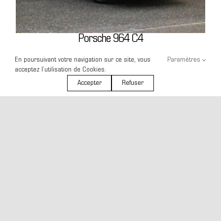
Porsche 964 C4
En poursuivant votre navigation sur ce site, vous
Paramètres
VENDUE
acceptez l’utilisation de Cookies.
Accepter
Refuser
News
Jantes
Entretien
Contact
Occasions
Porsche 911 2.7 S Coupé