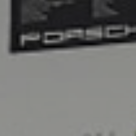
jantes
médias
tutoriels
contact