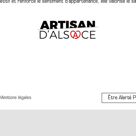
itif et renforce le sentiment d’appartenance, elle valorise le sav
Être Alerté P
Mentions légales