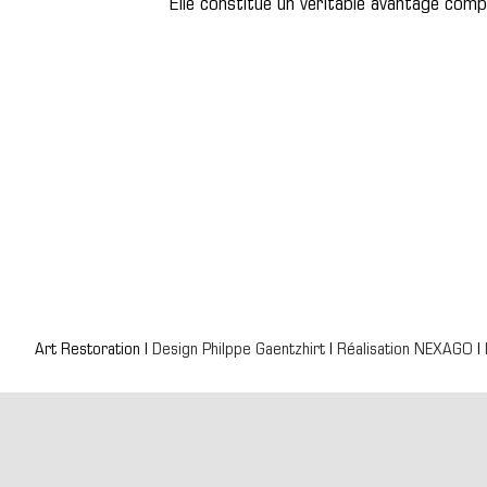
Elle constitue un véritable avantage compét
Art Restoration |
Design Philppe Gaentzhirt
|
Réalisation NEXAGO
|