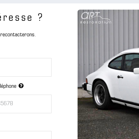
éresse ?
s recontacterons.
léphone