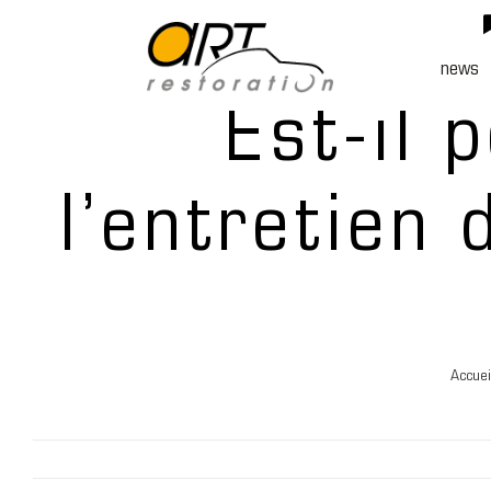
Passer
au
news
contenu
Est-il 
l’entretien
Accuei