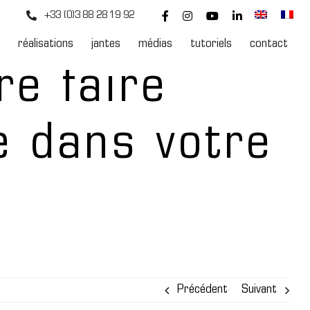
+33 (0)3 88 28 19 92
réalisations
jantes
médias
tutoriels
contact
re faire
e dans votre
elier ?
Précédent
Suivant