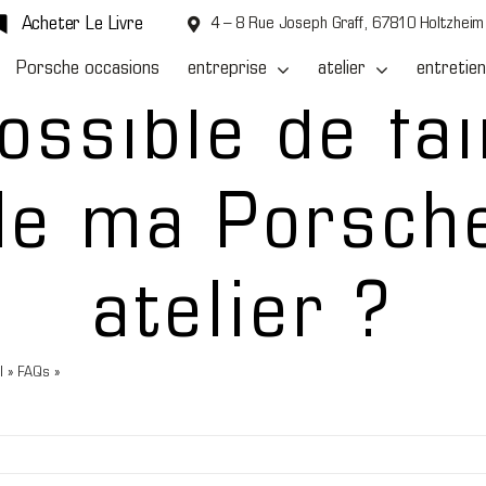
Acheter Le Livre
4 – 8 Rue Joseph Graff, 67810 Holtzheim
Porsche occasions
entreprise
atelier
entretien
possible de fai
 de ma Porsch
atelier ?
l
»
FAQs
»
Est-il possible de faire faire l’entretien de ma Porsche dans votre at