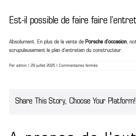
Est-il possible de faire faire l’ent
Absolument. En plus de la vente de
Porsche d’occasion
, no
scrupuleusement le plan d’entretien du constructeur.
sur
Par
admin
|
29 juillet 2025
|
Commentaires fermés
Est-
il
possible
de
faire
Share This Story, Choose Your Platform!
faire
l’entretien
de
ma
Porsche
dans