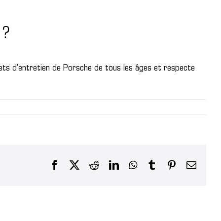
 ?
lets d’entretien de Porsche de tous les âges et respecte
Facebook
X
Reddit
LinkedIn
WhatsApp
Tumblr
Pinterest
Email